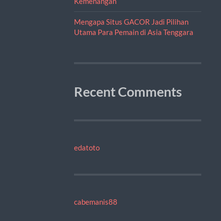
Kemenangan
Mengapa Situs GACOR Jadi Pilihan
Utama Para Pemain di Asia Tenggara
Recent Comments
edatoto
cabemanis88