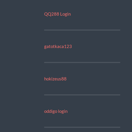
QQ288 Login
gatotkaca123
hokizeus88
oddigo login