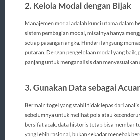
2. Kelola Modal dengan Bijak
Manajemen modal adalah kunci utama dalam ber
sistem pembagian modal, misalnya hanya mengg
setiap pasangan angka. Hindari langsung memas
putaran. Dengan pengelolaan modal yang baik, 
panjang untuk menganalisis dan menyesuaikan s
3. Gunakan Data sebagai Acua
Bermain togel yang stabil tidak lepas dari anali
sebelumnya untuk melihat pola atau kecenderun
bersifat acak, data historis tetap bisa memba
yang lebih rasional, bukan sekadar menebak ber