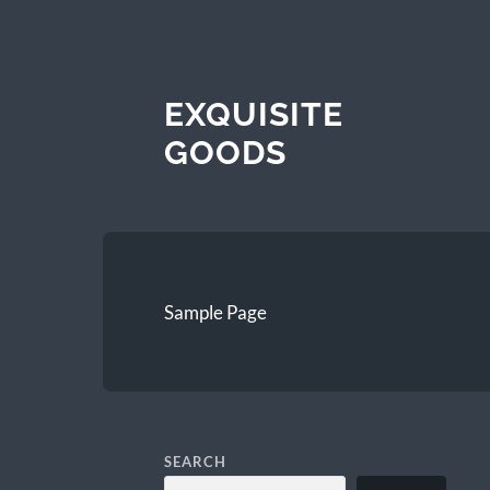
EXQUISITE
GOODS
Sample Page
SEARCH