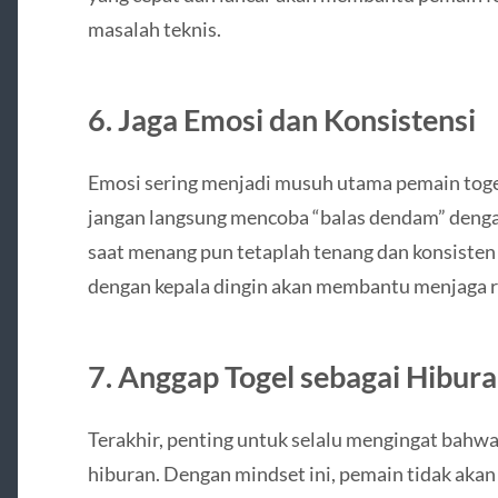
masalah teknis.
6. Jaga Emosi dan Konsistensi
Emosi sering menjadi musuh utama pemain toge
jangan langsung mencoba “balas dendam” dengan
saat menang pun tetaplah tenang dan konsisten
dengan kepala dingin akan membantu menjaga ri
7. Anggap Togel sebagai Hibur
Terakhir, penting untuk selalu mengingat bahwa
hiburan. Dengan mindset ini, pemain tidak akan 