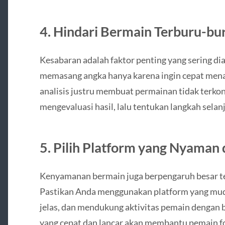
4. Hindari Bermain Terburu-bu
Kesabaran adalah faktor penting yang sering di
memasang angka hanya karena ingin cepat menan
analisis justru membuat permainan tidak terko
mengevaluasi hasil, lalu tentukan langkah sela
5. Pilih Platform yang Nyaman 
Kenyamanan bermain juga berpengaruh besar te
Pastikan Anda menggunakan platform yang muda
jelas, dan mendukung aktivitas pemain dengan 
yang cepat dan lancar akan membantu pemain fo