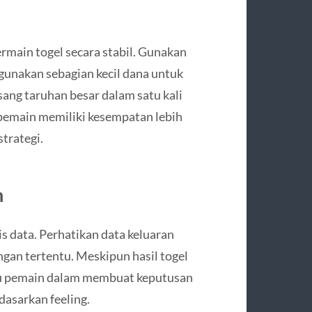
main togel secara stabil. Gunakan
unakan sebagian kecil dana untuk
ang taruhan besar dalam satu kali
pemain memiliki kesempatan lebih
trategi.
n
sis data. Perhatikan data keluaran
gan tertentu. Meskipun hasil togel
ntu pemain dalam membuat keputusan
dasarkan feeling.