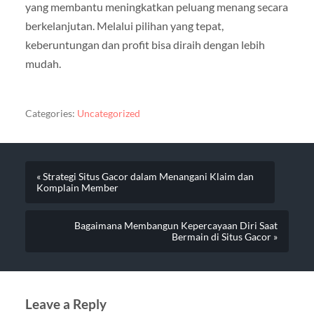
yang membantu meningkatkan peluang menang secara
berkelanjutan. Melalui pilihan yang tepat,
keberuntungan dan profit bisa diraih dengan lebih
mudah.
Categories:
Uncategorized
« Strategi Situs Gacor dalam Menangani Klaim dan
Komplain Member
Bagaimana Membangun Kepercayaan Diri Saat
Bermain di Situs Gacor »
Leave a Reply