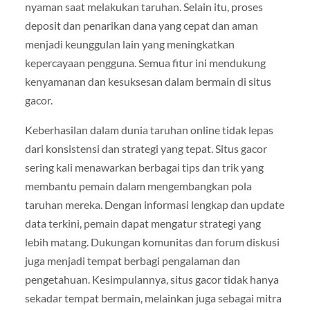
nyaman saat melakukan taruhan. Selain itu, proses
deposit dan penarikan dana yang cepat dan aman
menjadi keunggulan lain yang meningkatkan
kepercayaan pengguna. Semua fitur ini mendukung
kenyamanan dan kesuksesan dalam bermain di situs
gacor.
Keberhasilan dalam dunia taruhan online tidak lepas
dari konsistensi dan strategi yang tepat. Situs gacor
sering kali menawarkan berbagai tips dan trik yang
membantu pemain dalam mengembangkan pola
taruhan mereka. Dengan informasi lengkap dan update
data terkini, pemain dapat mengatur strategi yang
lebih matang. Dukungan komunitas dan forum diskusi
juga menjadi tempat berbagi pengalaman dan
pengetahuan. Kesimpulannya, situs gacor tidak hanya
sekadar tempat bermain, melainkan juga sebagai mitra