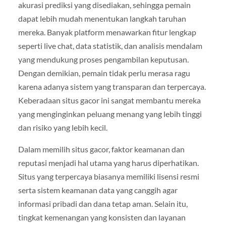
akurasi prediksi yang disediakan, sehingga pemain
dapat lebih mudah menentukan langkah taruhan
mereka. Banyak platform menawarkan fitur lengkap
seperti live chat, data statistik, dan analisis mendalam
yang mendukung proses pengambilan keputusan.
Dengan demikian, pemain tidak perlu merasa ragu
karena adanya sistem yang transparan dan terpercaya.
Keberadaan situs gacor ini sangat membantu mereka
yang menginginkan peluang menang yang lebih tinggi
dan risiko yang lebih kecil.
Dalam memilih situs gacor, faktor keamanan dan
reputasi menjadi hal utama yang harus diperhatikan.
Situs yang terpercaya biasanya memiliki lisensi resmi
serta sistem keamanan data yang canggih agar
informasi pribadi dan dana tetap aman. Selain itu,
tingkat kemenangan yang konsisten dan layanan