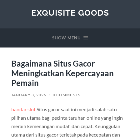
EXQUISITE GOODS
SHOW MENU
Bagaimana Situs Gacor
Meningkatkan Kepercayaan
Pemain
JANUARY 3, 2026
/
0 COMMENTS
bandar slot
Situs gacor saat ini menjadi salah satu
pilihan utama bagi pecinta taruhan online yang ingin
meraih kemenangan mudah dan cepat. Keunggulan
utama dari situs gacor terletak pada kecepatan dan