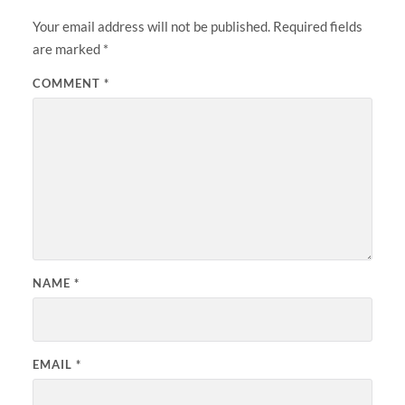
Your email address will not be published.
Required fields
are marked
*
COMMENT
*
NAME
*
EMAIL
*