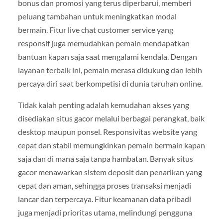
bonus dan promosi yang terus diperbarui, memberi
peluang tambahan untuk meningkatkan modal
bermain. Fitur live chat customer service yang
responsif juga memudahkan pemain mendapatkan
bantuan kapan saja saat mengalami kendala. Dengan
layanan terbaik ini, pemain merasa didukung dan lebih
percaya diri saat berkompetisi di dunia taruhan online.
Tidak kalah penting adalah kemudahan akses yang
disediakan situs gacor melalui berbagai perangkat, baik
desktop maupun ponsel. Responsivitas website yang
cepat dan stabil memungkinkan pemain bermain kapan
saja dan di mana saja tanpa hambatan. Banyak situs
gacor menawarkan sistem deposit dan penarikan yang
cepat dan aman, sehingga proses transaksi menjadi
lancar dan terpercaya. Fitur keamanan data pribadi
juga menjadi prioritas utama, melindungi pengguna