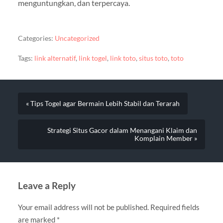
menguntungkan, dan terpercaya.
Categories:
Uncategorized
Tags:
link alternatif
,
link togel
,
link toto
,
situs toto
,
toto
« Tips Togel agar Bermain Lebih Stabil dan Terarah
Strategi Situs Gacor dalam Menangani Klaim dan
Komplain Member »
Leave a Reply
Your email address will not be published.
Required fields
are marked
*