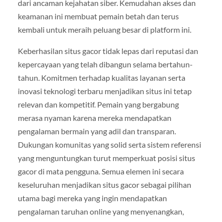
dari ancaman kejahatan siber. Kemudahan akses dan
keamanan ini membuat pemain betah dan terus
kembali untuk meraih peluang besar di platform ini.
Keberhasilan situs gacor tidak lepas dari reputasi dan
kepercayaan yang telah dibangun selama bertahun-
tahun. Komitmen terhadap kualitas layanan serta
inovasi teknologi terbaru menjadikan situs ini tetap
relevan dan kompetitif. Pemain yang bergabung
merasa nyaman karena mereka mendapatkan
pengalaman bermain yang adil dan transparan.
Dukungan komunitas yang solid serta sistem referensi
yang menguntungkan turut memperkuat posisi situs
gacor di mata pengguna. Semua elemen ini secara
keseluruhan menjadikan situs gacor sebagai pilihan
utama bagi mereka yang ingin mendapatkan
pengalaman taruhan online yang menyenangkan,