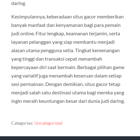
daring.
Kesimpulannya, keberadaan situs gacor memberikan
banyak manfaat dan kenyamanan bagi para pemain
judi online. Fitur lengkap, keamanan terjamin, serta
layanan pelanggan yang siap membantu menjadi
alasan utama pengguna setia. Tingkat kemenangan
yang tinggi dan transaksi cepat menambah
kepercayaan diri saat bermain. Berbagai pilihan game
yang variatif juga menambah keseruan dalam setiap
sesi permainan. Dengan demikian, situs gacor tetap
menjadi salah satu destinasi utama bagi mereka yang
ingin meraih keuntungan besar dari dunia judi daring.
Categories:
Uncategorized